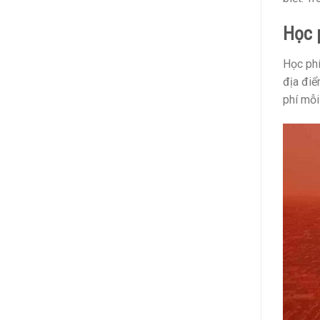
Học 
Học phí
địa điể
phí mỗi