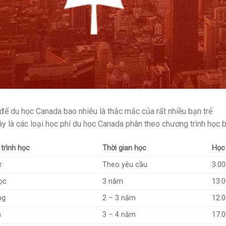
 để du học Canada bao nhiêu là thắc mắc của rất nhiều bạn trẻ
y là các loại học phí du học Canada phân theo chương trình học 
trình học
Thời gian học
Học 
ữ
Theo yêu cầu
3.00
ọc
3 năm
13.
ng
2 – 3 năm
12.
n
3 – 4 năm
17.