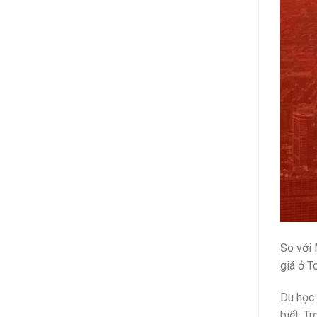
So với 
giá ở T
Du học 
biết. Tr