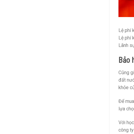
Lệ phí
Lệ phí 
Lãnh sự
Bảo 
Cũng gi
đất nướ
khỏe củ
Để mua 
lựa chọ
Với học
công ty