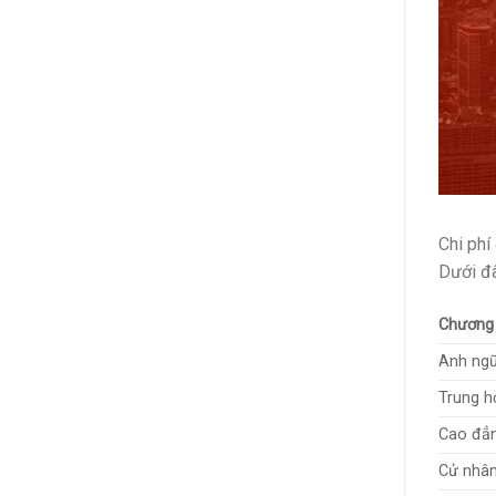
Chi phí
Dưới đâ
Chương 
Anh ng
Trung h
Cao đẳ
Cử nhâ