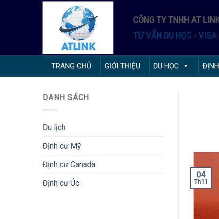
Skip
to
CÔNG TY TNHH AT LIN
content
TƯ VẤN DU HỌC - VISA 
TRANG CHỦ
GIỚI THIỆU
DU HỌC
ĐỊNH
DANH SÁCH
Du lịch
Định cư Mỹ
Định cư Canada
04
Th11
Định cư Úc