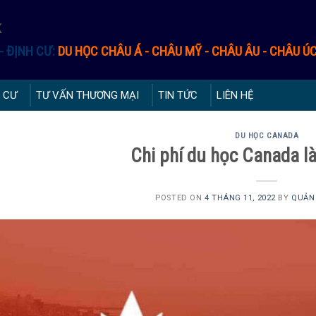
K
- ĐỊNH CƯ:
DU HỌC CHÂU Á - CHÂU MỸ - CHÂU ÂU - CHÂU Ú
 CƯ
TƯ VẤN THƯƠNG MẠI
TIN TỨC
LIÊN HỆ
DU HỌC CANADA
Chi phí du học Canada l
POSTED ON
4 THÁNG 11, 2022
BY
QUẢN 