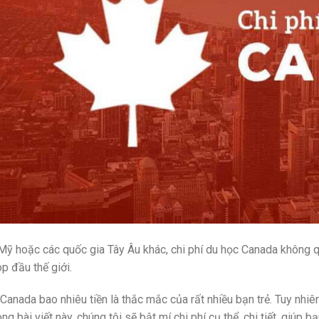
Mỹ hoặc các quốc gia Tây Âu khác, chi phí du học Canada không 
op đầu thế giới.
Canada bao nhiêu tiền là thắc mắc của rất nhiều bạn trẻ. Tuy nhiên
ong bài viết này, chúng tôi sẽ bật mí chi phí cụ thể, chi tiết, giúp