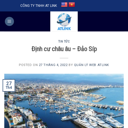
Skip
CÔNG TY TNHH AT LINK
to
content
TIN TỨC
Định cư châu âu – Đảo Síp
POSTED ON
27 THÁNG 4, 2022
BY
QUẢN LÝ WEB ATLINK
27
Th4