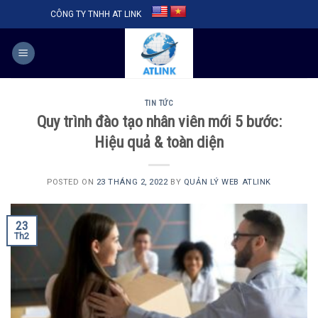
Skip
CÔNG TY TNHH AT LINK
to
content
TIN TỨC
Quy trình đào tạo nhân viên mới 5 bước:
Hiệu quả & toàn diện
POSTED ON
23 THÁNG 2, 2022
BY
QUẢN LÝ WEB ATLINK
23
Th2