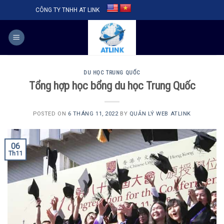
Skip
CÔNG TY TNHH AT LINK
to
content
DU HỌC TRUNG QUỐC
Tổng hợp học bổng du học Trung Quốc
POSTED ON
6 THÁNG 11, 2022
BY
QUẢN LÝ WEB ATLINK
06
Th11