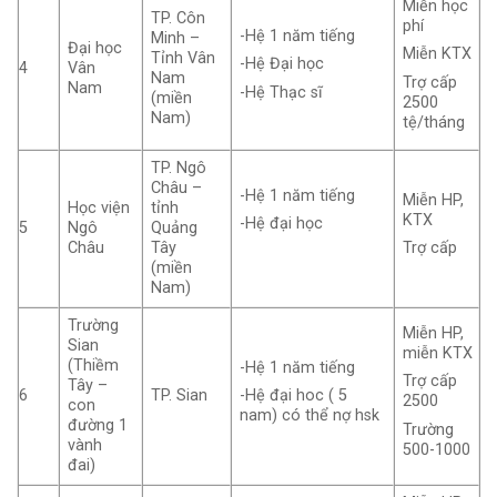
Miễn học
TP. Côn
phí
-Hệ 1 năm tiếng
Minh –
Đại học
Miễn KTX
Tỉnh Vân
-Hệ Đại học
4
Vân
Nam
Trợ cấp
Nam
-Hệ Thạc sĩ
(miền
2500
Nam)
tệ/tháng
TP. Ngô
Châu –
-Hệ 1 năm tiếng
Miễn HP,
Học viện
tỉnh
KTX
-Hệ đại học
5
Ngô
Quảng
Châu
Tây
Trợ cấp
(miền
Nam)
Trường
Miễn HP,
Sian
miễn KTX
(Thiềm
-Hệ 1 năm tiếng
Trợ cấp
Tây –
6
TP. Sian
-Hệ đại hoc ( 5
2500
con
nam) có thể nợ hsk
đường 1
Trường
vành
500-1000
đai)