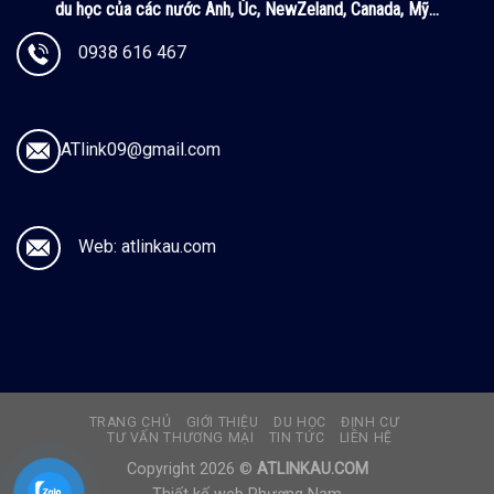
du học của các nước Anh, Úc, NewZeland, Canada, Mỹ...
0938 616 467
ATlink09@gmail.com
Web: atlinkau.com
TRANG CHỦ
GIỚI THIỆU
DU HỌC
ĐỊNH CƯ
TƯ VẤN THƯƠNG MẠI
TIN TỨC
LIÊN HỆ
Copyright 2026 ©
ATLINKAU.COM