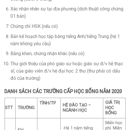
Xác nhận nhân sự tại địa phương (dịch thuật công chứng
01 bản)
Chứng chỉ HSK (nếu có)
Bản kế hoạch học tập bằng tiếng Anh/tiếng Trung (hệ 1
năm không yêu cầu)
Bằng khen, chứng nhận khác (nếu có)
Thư giới thiệu của phó giáo sư hoặc giáo sư đ/v hệ thạc
sĩ, của giáo viên đ/v hệ đại học: 2 thư (thư phải có dấu
đỏ của trường)
DANH SÁCH CÁC TRƯỜNG CẤP HỌC BỔNG NĂM 2020
GIÁ TRỊ
TỈNH/TP
HỆ ĐÀO TẠO –
STT
TRƯỜNG
HỌC
NGÀNH HỌC
BỔNG
Miễn học
-Hệ 1 năm tiếng
phí. Miễn
ĐH