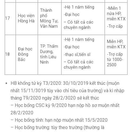
-Hệ 1 năm tiếng
-Miễn 1
Thành
nửa HP,
-Đại học
Học viện
phố
17
miễn KTX
Hồng Hà
Mông Tự,
– Có tất cả các
Vân Nam
-Trợ cấp
chuyên ngành
-Hệ 1 năm tiếng
Miễn HP,
TP. Thẩm
miễn KTX
-Đại học
Đại học
Dương,
18
Đông
-Trợ cấp
-thạc sĩ,tiến sĩ
tỉnh Liêu
Bắc
từ 1000-
– Có tất cả các
Ninh
2500
chuyên ngành
HB khổng tử kỳ T3/2020: 30/10/2019 kết thúc (muộn
nhất 15/11/3019 tùy vào chỉ tiêu của trường) và kì nhập
tháng T9/2020 ngày 28/2/3020 sẽ kết thúc
– Học bổng CSC kỳ 9/2020 hạn nộp hồ sơ muộn nhất
28/2/2020
– Học bổng tỉnh: hạn nộp muộn nhất 15/5/2020
– Học bổng trường: tùy theo trường (thường là