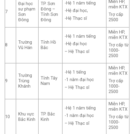
Miễn HP,
-Hệ 1 năm tiếng
Đại học
TP. Sơn
miễn KTX
sư phạm
Đông –
-Hệ đại học,
7
Sơn
Tỉnh Sơn
Trợ cấp
-Hệ Thạc sĩ
Đông
Đông
2500
Miễn HP,
-Hệ 1 năm tiếng
miễn KTX
Trường
Tỉnh Hồ
-Hệ đại học
8
Trợ cấp từ
Vũ Hán
Bắc
1000-
– Hệ Thạc sĩ
2500
Miễn HP,
-Hệ 1 tiếng
miễn KTX
Trường
Tỉnh Tây
-1 năm đại học
9
Trùng
Trợ cấp
Nam
Khánh
1000-
– Hệ Thạc sĩ
2500
Miễn HP,
-Hệ 1 năm tiếng
miễn KTX
Khu vực
TP. Bắc
-1 năm đại học
10
Trợ cấp từ
Bắc Kinh
Kinh
1000-
– Hệ Thạc sĩ
2500