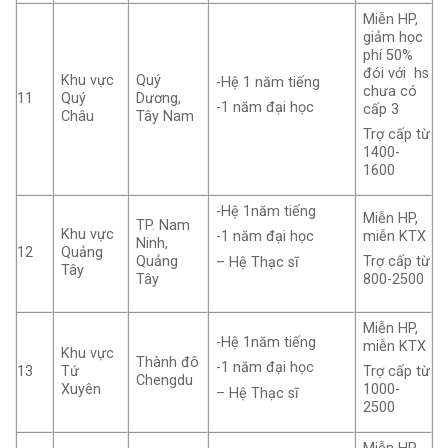
Miễn HP,
giảm học
phí 50%
đói với hs
Khu vực
Quý
-Hệ 1 năm tiếng
chưa có
11
Quý
Dương,
-1 năm đại học
cấp 3
Châu
Tây Nam
Trợ cấp từ
1400-
1600
-Hệ 1năm tiếng
Miễn HP,
TP. Nam
Khu vực
miễn KTX
-1 năm đại học
Ninh,
12
Quảng
Quảng
Trợ cấp từ
– Hệ Thạc sĩ
Tây
Tây
800-2500
Miễn HP,
-Hệ 1năm tiếng
miễn KTX
Khu vực
Thành đô
-1 năm đại học
13
Tứ
Trợ cấp từ
Chengdu
Xuyên
1000-
– Hệ Thạc sĩ
2500