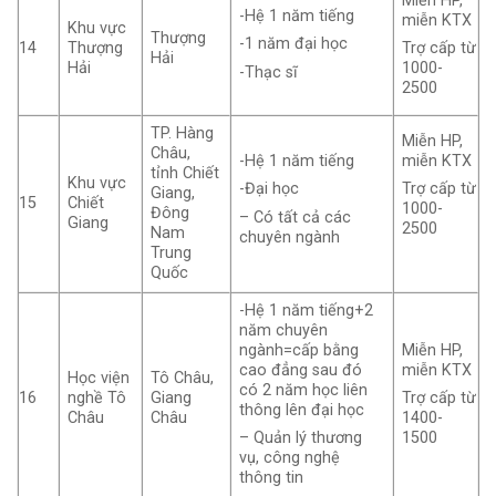
Miễn HP,
-Hệ 1 năm tiếng
miễn KTX
Khu vực
Thượng
-1 năm đại học
14
Thượng
Trợ cấp từ
Hải
Hải
1000-
-Thạc sĩ
2500
TP. Hàng
Miễn HP,
Châu,
-Hệ 1 năm tiếng
miễn KTX
tỉnh Chiết
Khu vực
-Đại học
Trợ cấp từ
Giang,
15
Chiết
1000-
Đông
– Có tất cả các
Giang
2500
Nam
chuyên ngành
Trung
Quốc
-Hệ 1 năm tiếng+2
năm chuyên
ngành=cấp bằng
Miễn HP,
cao đẳng sau đó
miễn KTX
Học viện
Tô Châu,
có 2 năm học liên
16
nghề Tô
Giang
Trợ cấp từ
thông lên đại học
Châu
Châu
1400-
– Quản lý thương
1500
vụ, công nghệ
thông tin