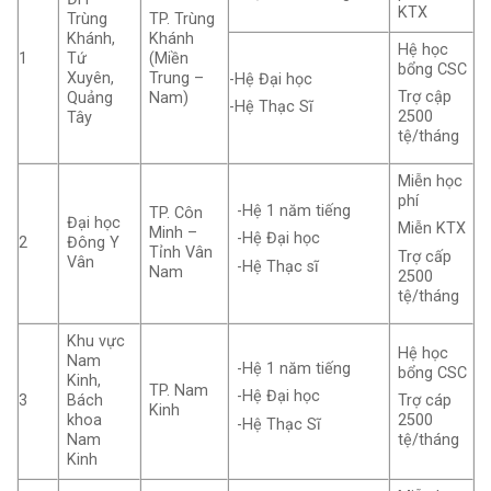
KTX
Trùng
TP. Trùng
Khánh,
Khánh
Hệ học
1
Tứ
(Miền
bổng CSC
Xuyên,
Trung –
-Hệ Đại học
Trợ cập
Quảng
Nam)
-Hệ Thạc Sĩ
2500
Tây
tệ/tháng
Miễn học
phí
-Hệ 1 năm tiếng
TP. Côn
Đại học
Miễn KTX
Minh –
-Hệ Đại học
2
Đông Y
Tỉnh Vân
Trợ cấp
Vân
-Hệ Thạc sĩ
Nam
2500
tệ/tháng
Khu vực
Hệ học
Nam
-Hệ 1 năm tiếng
bổng CSC
Kinh,
TP. Nam
-Hệ Đại học
3
Bách
Trợ cáp
Kinh
khoa
2500
-Hệ Thạc Sĩ
Nam
tệ/tháng
Kinh